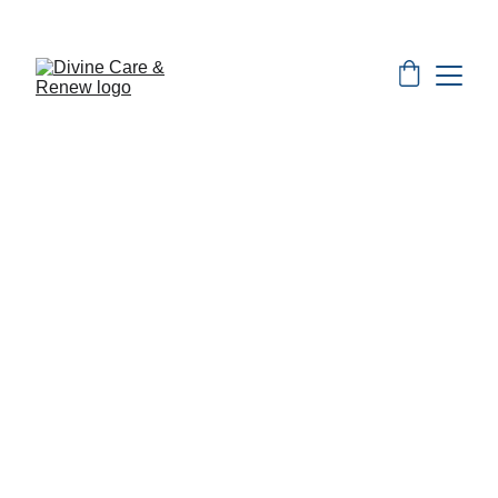
Especiales del Mes
Tensado de Piel con 
Fibroblast
Desde $100 usd